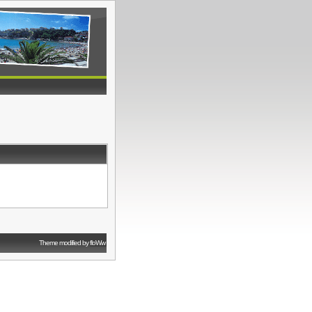
Theme modified by
floWw