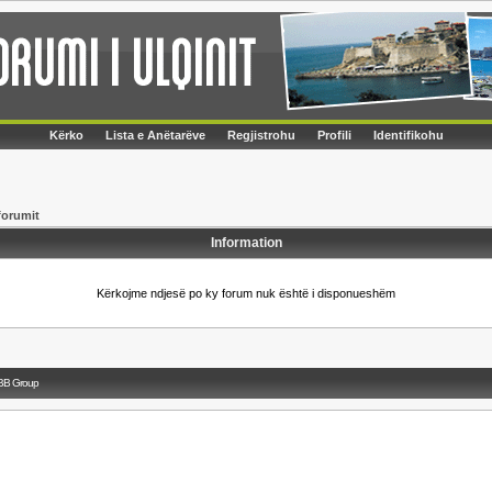
Kërko
Lista e Anëtarëve
Regjistrohu
Profili
Identifikohu
forumit
Information
Kërkojme ndjesë po ky forum nuk është i disponueshëm
BB Group