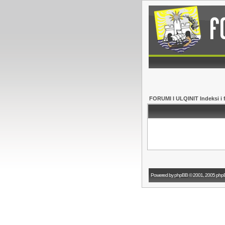
FORUMI I ULQINIT Indeksi i 
Powered by
phpBB
© 2001, 2005 php