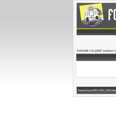
FORUMI I ULQINIT Indeksi i 
Powered by
phpBB
© 2001, 2005 php