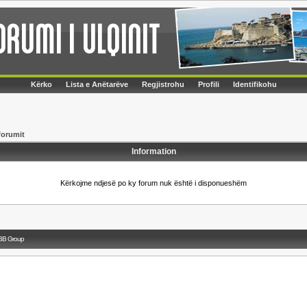
Kërko
Lista e Anëtarëve
Regjistrohu
Profili
Identifikohu
forumit
Information
Kërkojme ndjesë po ky forum nuk është i disponueshëm
BB Group