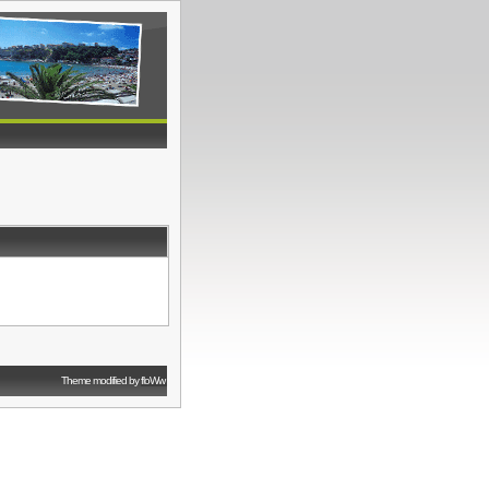
Theme modified by
floWw