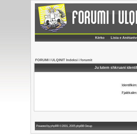
Kërko
Lista e Anëtarëv
FORUMI I ULQINIT Indeksi i forumit
Ju lutem shkruani identif
Identifikim
Fjalëkalim
Powered by
phpBB
© 2001, 2005 phpBB Group