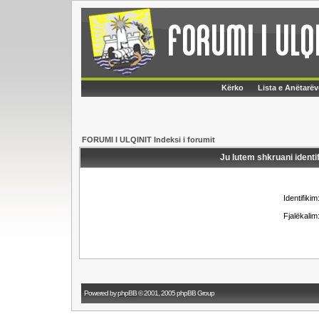
Kërko
Lista e Anëtarëv
FORUMI I ULQINIT Indeksi i forumit
Ju lutem shkruani identif
Identifikim
Fjalëkalim
Powered by
phpBB
© 2001, 2005 phpBB Group