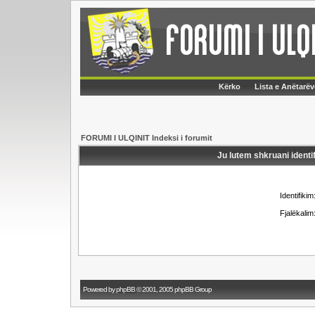
Kërko
Lista e Anëtarëv
FORUMI I ULQINIT Indeksi i forumit
Ju lutem shkruani identif
Identifikim
Fjalëkalim
Powered by
phpBB
© 2001, 2005 phpBB Group