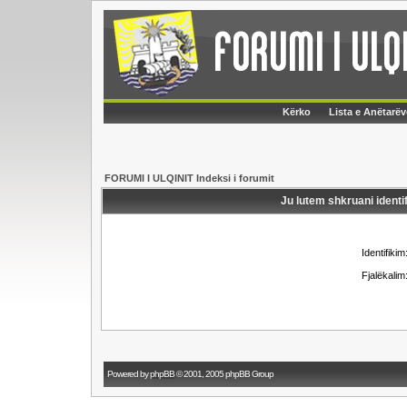
Kërko
Lista e Anëtarëv
FORUMI I ULQINIT Indeksi i forumit
Ju lutem shkruani identif
Identifikim
Fjalëkalim
Powered by
phpBB
© 2001, 2005 phpBB Group