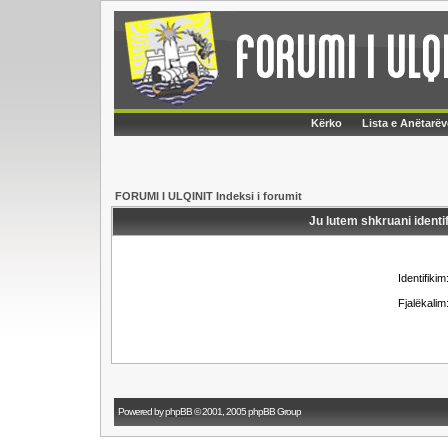
Kërko
Lista e Anëtarëv
FORUMI I ULQINIT Indeksi i forumit
Ju lutem shkruani identif
Identifikim
Fjalëkalim
Powered by
phpBB
© 2001, 2005 phpBB Group