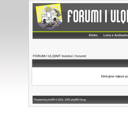
Kërko
Lista e Anëtarëv
FORUMI I ULQINIT Indeksi i forumit
Kërkojme ndjesë p
Powered by
phpBB
© 2001, 2005 phpBB Group