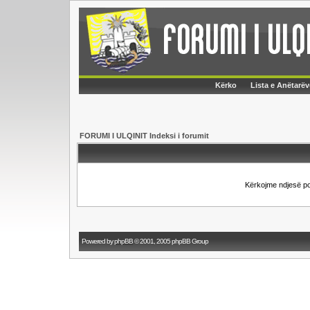
Kërko
Lista e Anëtarëv
FORUMI I ULQINIT Indeksi i forumit
Kërkojme ndjesë p
Powered by
phpBB
© 2001, 2005 phpBB Group