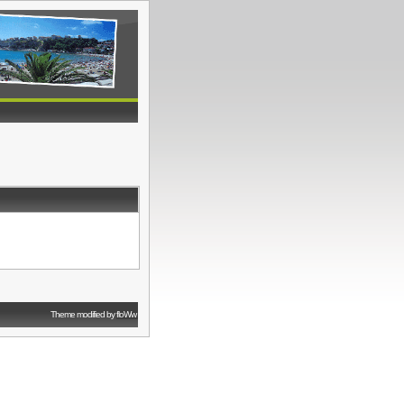
Theme modified by
floWw