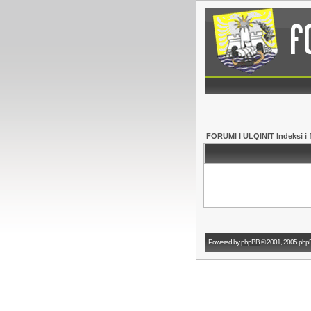
FORUMI I ULQINIT Indeksi i 
Powered by
phpBB
© 2001, 2005 php