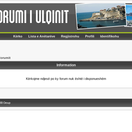
Kërko
Lista e Anëtarëve
Regjistrohu
Profili
Identifikohu
forumit
Information
Kërkojme ndjesë po ky forum nuk është i disponueshëm
BB Group