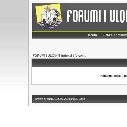
Kërko
Lista e Anëtarëv
FORUMI I ULQINIT Indeksi i forumit
Kërkojme ndjesë p
Powered by
phpBB
© 2001, 2005 phpBB Group