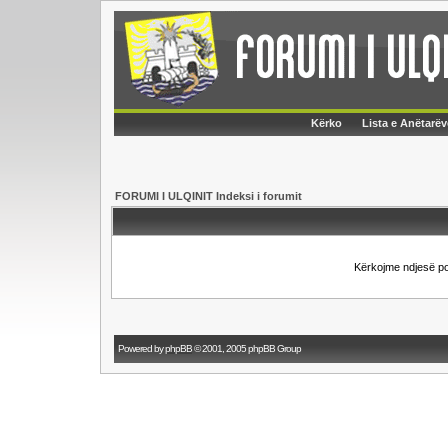
Kërko
Lista e Anëtarëv
FORUMI I ULQINIT Indeksi i forumit
Kërkojme ndjesë p
Powered by
phpBB
© 2001, 2005 phpBB Group