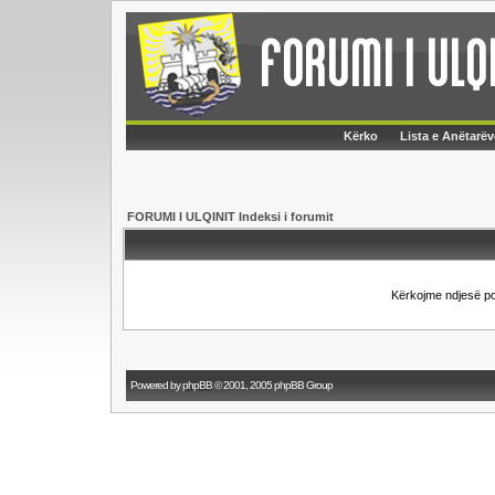
Kërko
Lista e Anëtarëv
FORUMI I ULQINIT Indeksi i forumit
Kërkojme ndjesë p
Powered by
phpBB
© 2001, 2005 phpBB Group