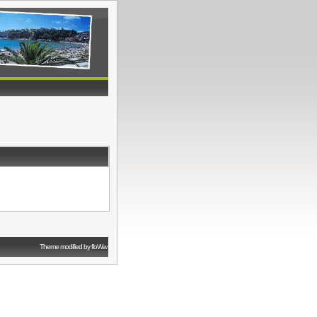
Theme modified by
floWw