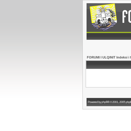
FORUMI I ULQINIT Indeksi i 
Powered by
phpBB
© 2001, 2005 php