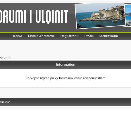
Kërko
Lista e Anëtarëve
Regjistrohu
Profili
Identifikohu
forumit
Information
Kërkojme ndjesë po ky forum nuk është i disponueshëm
BB Group