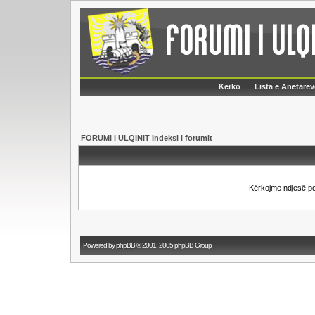
Kërko
Lista e Anëtarëv
FORUMI I ULQINIT Indeksi i forumit
Kërkojme ndjesë p
Powered by
phpBB
© 2001, 2005 phpBB Group