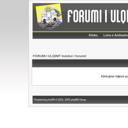
Kërko
Lista e Anëtarëv
FORUMI I ULQINIT Indeksi i forumit
Kërkojme ndjesë p
Powered by
phpBB
© 2001, 2005 phpBB Group