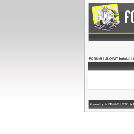
FORUMI I ULQINIT Indeksi i 
Powered by
phpBB
© 2001, 2005 php