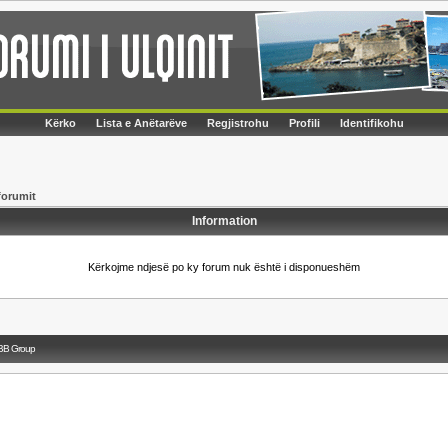
Kërko
Lista e Anëtarëve
Regjistrohu
Profili
Identifikohu
forumit
Information
Kërkojme ndjesë po ky forum nuk është i disponueshëm
BB Group