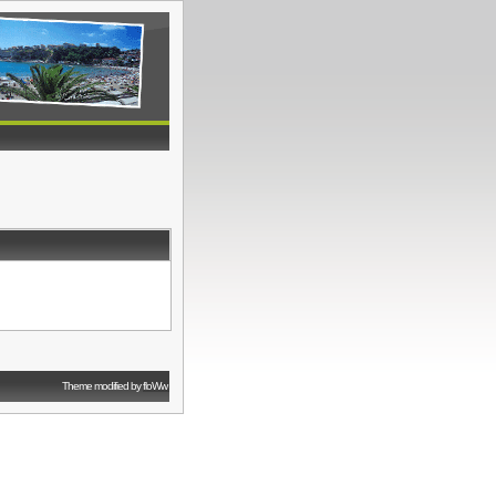
Theme modified by
floWw