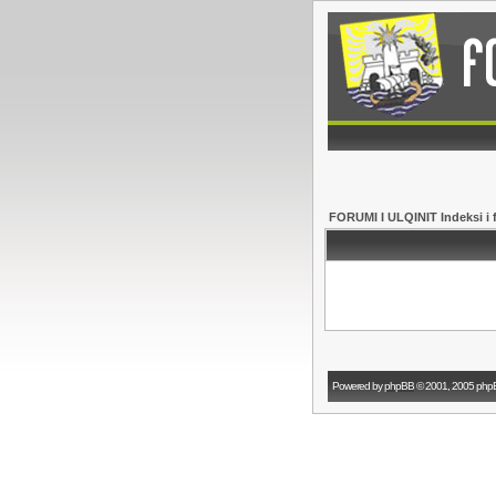
FORUMI I ULQINIT Indeksi i 
Powered by
phpBB
© 2001, 2005 php