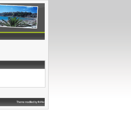
Theme modified by
floWw