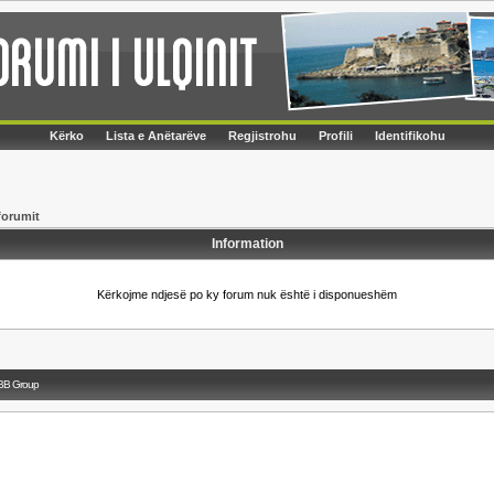
Kërko
Lista e Anëtarëve
Regjistrohu
Profili
Identifikohu
forumit
Information
Kërkojme ndjesë po ky forum nuk është i disponueshëm
BB Group