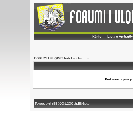
Kërko
Lista e Anëtarëv
FORUMI I ULQINIT Indeksi i forumit
Kërkojme ndjesë p
Powered by
phpBB
© 2001, 2005 phpBB Group