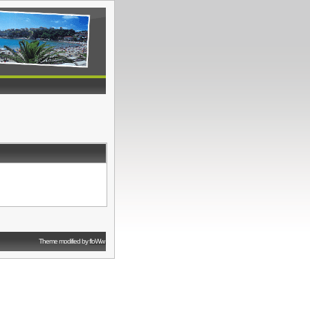
Theme modified by
floWw