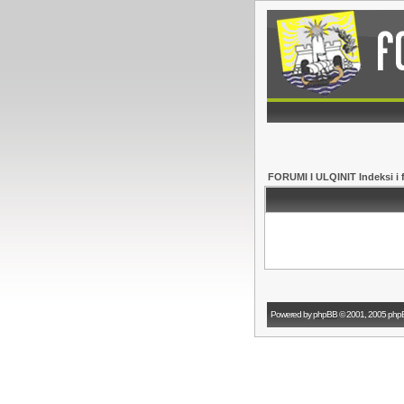
FORUMI I ULQINIT Indeksi i 
Powered by
phpBB
© 2001, 2005 php