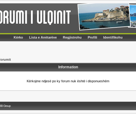
Kërko
Lista e Anëtarëve
Regjistrohu
Profili
Identifikohu
forumit
Information
Kërkojme ndjesë po ky forum nuk është i disponueshëm
BB Group