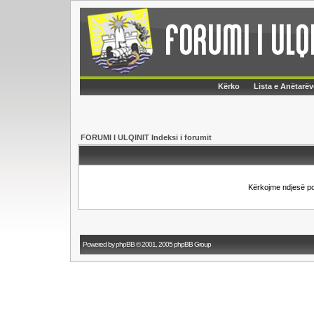
Kërko
Lista e Anëtarëv
FORUMI I ULQINIT Indeksi i forumit
Kërkojme ndjesë p
Powered by
phpBB
© 2001, 2005 phpBB Group