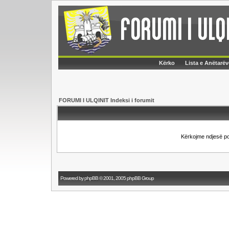
Kërko
Lista e Anëtarëv
FORUMI I ULQINIT Indeksi i forumit
Kërkojme ndjesë p
Powered by
phpBB
© 2001, 2005 phpBB Group