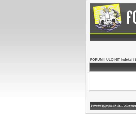
FORUMI I ULQINIT Indeksi i 
Powered by
phpBB
© 2001, 2005 php