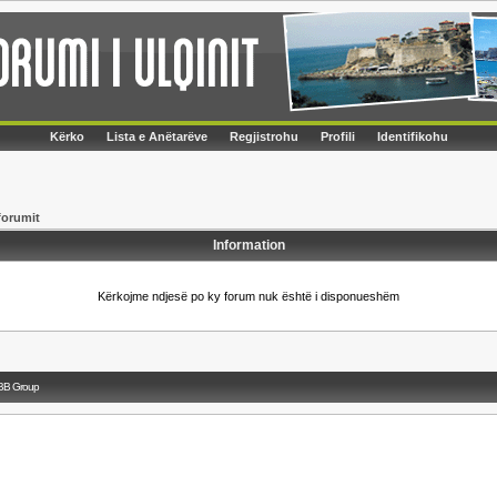
Kërko
Lista e Anëtarëve
Regjistrohu
Profili
Identifikohu
forumit
Information
Kërkojme ndjesë po ky forum nuk është i disponueshëm
BB Group