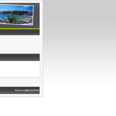
Theme modified by
floWw